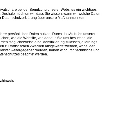
Privatsphäre bei der Benutzung unserer Websites ein wichtiges
t. Deshalb möchten wir, dass Sie wissen, wann wir welche Daten
eser Datenschutzerklärung über unsere Maßnahmen zum
hrer persönlichen Daten nutzen. Durch das Aufrufen unserer
hert, wie die Website, von der aus Sie uns besuchen, die
den möglicherweise eine Identifizierung zulassen, allerdings
nen zu statistischen Zwecken ausgewertet werden, wobei der
tleister weitergegeben werden, haben wir durch technische und
Datenschutzes beachtet werden.
on sich aus z. B. durch das Ausfüllen von Formularen oder das
terial zur Verfügung stellen. Die Datenbank und ihre Inhalte
n Daten werden in keiner Form von uns oder von uns beauftragten
verständnis oder eine behördliche Anordnung vorliegt.
zhinweis
, um Ihnen unsere Leistung individueller zur Verfügung stellen zu
enden kann, um ihn für die Dauer des Besuches zu identifizieren.
akzeptieren. Sie können das Speichern von Cookies aber auch
erung von Cookies informiert. Sofern Cookies nicht nur für die
scht werden, sondern längerfristig auf Ihrem Rechner abgelegt
et.
n ein, um Ihre zur Verfügung gestellten Daten durch zufällige
htigter Personen zu schützen. Im Falle der Erhebung und