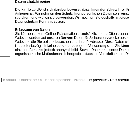
Datenschutzhinweise
Die Fa. Telab UG ist sich darüber bewusst, dass Ihnen der Schutz Ihrer 
Anliegen ist. Wir nehmen den Schutz Ihrer persönlichen Daten sehr erns
speichern und wie wir sie verwenden. Wir möchten Sie deshalb mit di
:
Datenschutz in Kenntnis setzen.
Erfassung von Daten:
Sie können unsere Online-Präsentation grundsätzlich ohne Offenlegung I
Website werden auf unseren Servern Daten für Sicherungszwecke gespeic
Websites, die Sie bei uns besuchen und Ihre IP-Adresse. Diese Daten wür
findet diesbezüglich keine personenbezogene Verwertung statt. Sie kön
einzelne Benutzer jedoch anonym bleibt. Soweit Daten an externe Diens
organisatorische Maßnahmen sichergestellt, dass die Vorschriften des 
Erhebung und Verarbeitung persönlicher Daten:
Personenbezogene Daten werden nur dann erhoben, wenn Sie uns diese v
Versenden von E-Mails, im Rahmen von Anfragen oder Anforderung von Ma
bleiben bei unserem Unternehmen auf eigenen Servern. Ihre persönliche
Personen Dritten zur Verfügung gestellt, es sei denn, dass hierzu Ihr Ein
|
|
|
|
|
Kontakt
Unternehmen
Handelspartner
Presse
Impressum / Datenschut
Einsatz von Cookies:
In einigen Bereichen der Website werden sogenannten Cookies eingesetzt
können. Cookies sind Kennungen, die ein Webserver an Ihren Computer s
Die meisten Browser sind so eingestellt, dass sie Cookies automatisch 
deaktivieren oder Ihren Browser so einstellen, dass er Sie über die Platzi
Dauer der jeweiligen Sitzung gespeichert und danach automatisiert gelö
werden sollen, werden Sie beim Setzen eines solchen Cookies unterricht
Sicherheit:
Fa. Telab UG setzt technische und organisatorische Sicherheitsmaßnahme
oder vorsätzliche Manipulation, Verlust, Zerstörung oder Zugriff unberec