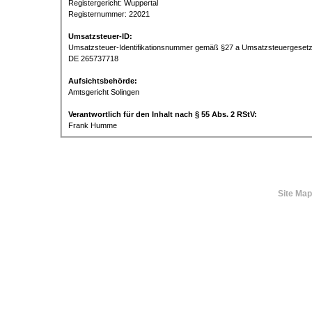
Registergericht: Wuppertal
Registernummer: 22021
Umsatzsteuer-ID:
Umsatzsteuer-Identifikationsnummer gemäß §27 a Umsatzsteuergesetz
DE 265737718
Aufsichtsbehörde:
Amtsgericht Solingen
Verantwortlich für den Inhalt nach § 55 Abs. 2 RStV:
Frank Humme
Site Map